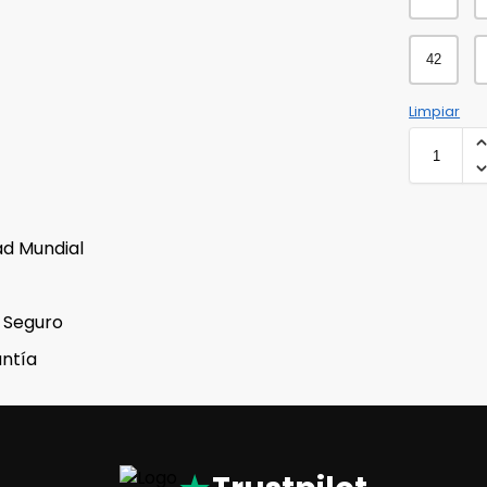
42
Limpiar