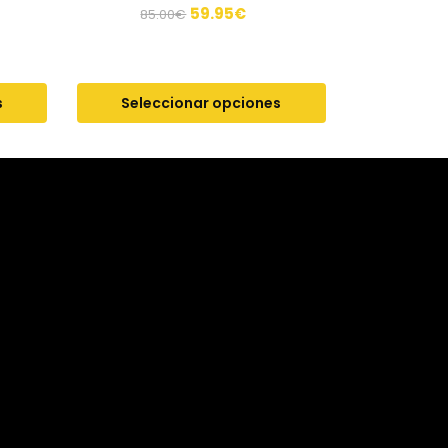
59.95
€
85.00
€
s
Seleccionar opciones