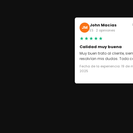
John Macias
JM
ES · 2 opiniones
★★★★★
Calidad muy buena
Muy buen trato al cliente, si
resolvían mis dudas. Todo co
Fecha de la experiencia: 19 de
2025