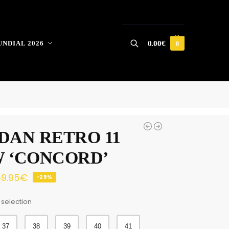
NDIAL 2026
0.00
€
0
Buscar
DAN RETRO 11
 ‘CONCORD’
9.95
€
-29%
 selection
37
38
39
40
41