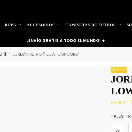
ROPA
ACCESORIOS
CAMISETAS DE FÚTBOL
MU
¡ENVÍO GRATIS A TODO EL MUNDO! ✈️
 11
JORDAN RETRO 11 LOW ‘CONCORD’
/
¡Oferta!
JOR
LOW
5
85.00
€
TALLA
:
No
36