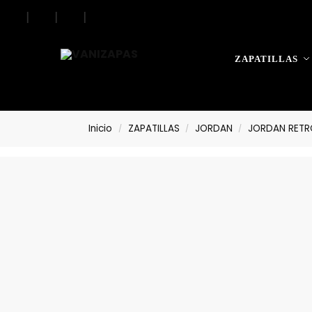
|
|
|
|
Search
ZAPATILLAS
Inicio
ZAPATILLAS
JORDAN
JORDAN RETRO
/
/
/