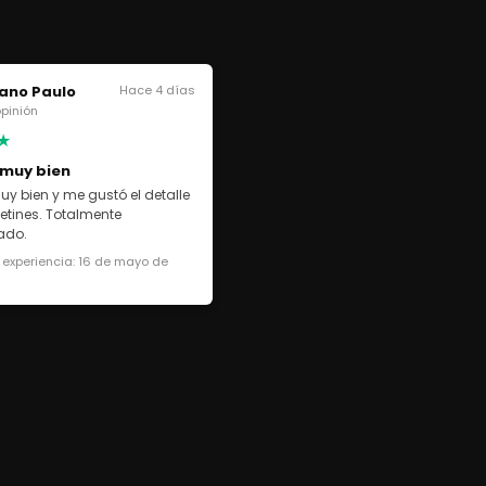
ano Paulo
Hace 4 días
 opinión
★
 muy bien
uy bien y me gustó el detalle
cetines. Totalmente
ado.
 experiencia: 16 de mayo de