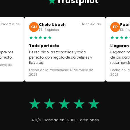
★
Trustpilot
Hace 2 días
Chelo Ubach
Hace 4 días
Fabi
CU
FP
ES · 1 opinión
ES · 1
★★★★★
★★★★
Todo perfecto
Llegaron
empre me
He recibido las zapatillas y todo
Llegaron m
rrecto.
perfecto, con regalo de calcetines y
de los cal
llaveros.
recomend
 mayo de
Fecha de la experiencia: 17 de mayo de
Fecha de la
2025
2025
★★★★★
4.8/5 · Basado en 15.000+ opiniones