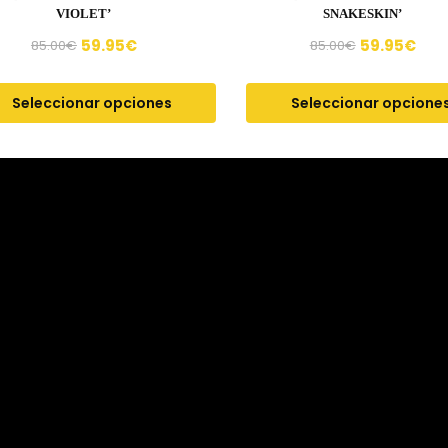
VIOLET’
SNAKESKIN’
59.95
€
59.95
€
85.00
€
85.00
€
Seleccionar opciones
Seleccionar opcione