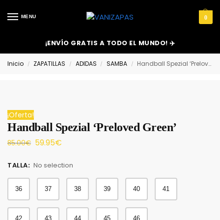
MENU
0
¡ENVÍO GRATIS A TODO EL MUNDO! ✈️
Inicio
ZAPATILLAS
ADIDAS
SAMBA
Handball Spezial ‘Preloved Green’
/
/
/
/
¡Oferta!
Handball Spezial ‘Preloved Green’
59.95
€
85.00
€
TALLA
:
No selection
36
37
38
39
40
41
42
43
44
45
46