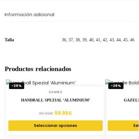
Información adicional
Talla
36, 37, 38, 39, 40, 41, 42, 43, 44, 45, 46
Productos relacionados
-29%
-29%
SAMBA
HANDBALL SPEZIAL ‘ALUMINIUM’
GAZEL
59.95
€
85.00
€
Seleccionar opciones
Se