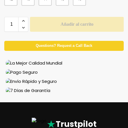
Añadir al carrito
Questions? Request a Call Back
★
Trustpilot