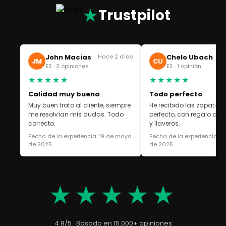
★
Trustpilot
John Macias
Hace 2 días
Chelo Ubach
Ha
JM
CU
ES · 2 opiniones
ES · 1 opinión
★★★★★
★★★★★
Calidad muy buena
Todo perfecto
Muy buen trato al cliente, siempre
He recibido las zapatilla
me resolvían mis dudas. Todo
perfecto, con regalo de 
correcto.
y llaveros.
Fecha de la experiencia: 19 de mayo
Fecha de la experiencia: 1
de 2025
de 2025
★★★★★
4.8/5 · Basado en 15.000+ opiniones