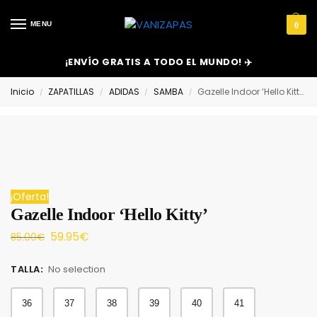
MENU
0
¡ENVÍO GRATIS A TODO EL MUNDO! ✈️
Inicio
ZAPATILLAS
ADIDAS
SAMBA
Gazelle Indoor ‘Hello Kitty’
/
/
/
/
¡Oferta!
Gazelle Indoor ‘Hello Kitty’
59.95
€
85.00
€
TALLA
:
No selection
36
37
38
39
40
41