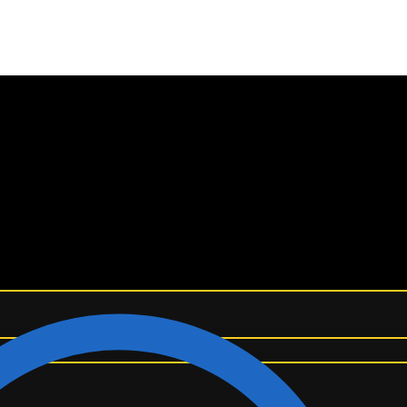
¡ENVÍO GRATIS A TODO EL MUNDO! ✈️
Core Black’