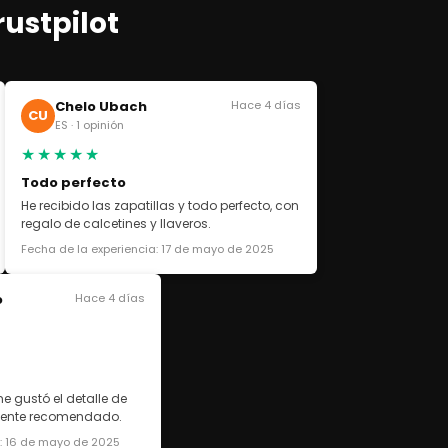
rustpilot
Chelo Ubach
Hace 4 días
CU
ES · 1 opinión
★★★★★
Todo perfecto
He recibido las zapatillas y todo perfecto, con
regalo de calcetines y llaveros.
Fecha de la experiencia: 17 de mayo de 2025
o
Hace 4 días
e gustó el detalle de
lmente recomendado.
a: 16 de mayo de 2025