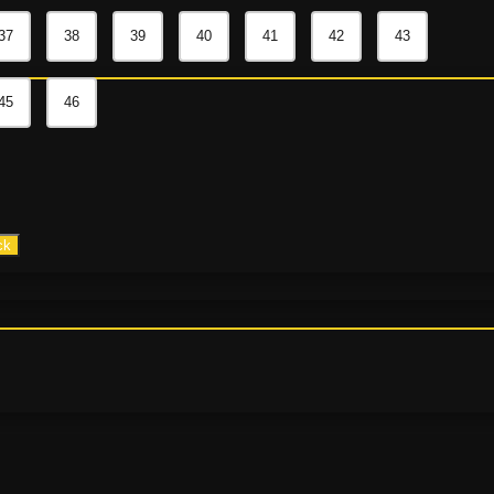
37
38
39
40
41
42
43
45
46
ck