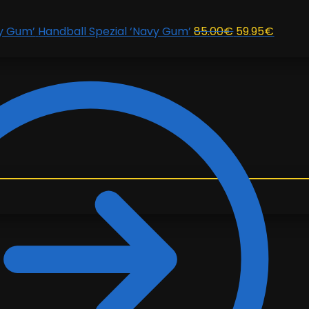
El
El
Handball Spezial ‘Navy Gum’
85.00
€
59.95
€
precio
precio
original
actual
era:
es:
85.00€.
59.95€