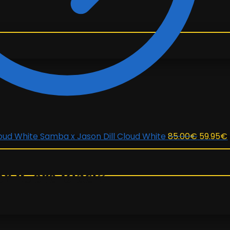
El
Samba x Jason Dill Cloud White
85.00
€
59.95
€
precio
original
or ‘Core Black’
era:
85.00€.