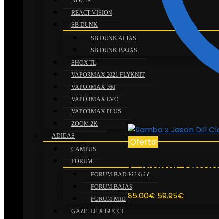
NOCTA
REACT VISION
SB DUNK
SB DUNK ALTAS
SB DUNK BAJAS
SHOX TL
VAPORMAX 2021 FLYKNIT
VAPORMAX 360
VAPORMAX EVO
VAPORMAX PLUS
ZOOM 2K
ADIDAS
¡Oferta!
CAMPUS
FORUM
Gazelle Indo
FORUM BAD BUNNY
FORUM BAJAS
El
El
85.00
€
59.95
€
FORUM MID
precio
precio
GAZELLE X GUCCI