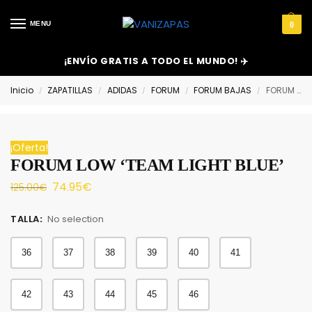
MENU
0
¡ENVÍO GRATIS A TODO EL MUNDO! ✈️
Inicio
ZAPATILLAS
ADIDAS
FORUM
FORUM BAJAS
FORUM LOW ‘TEAM LIGHT BLUE’
/
/
/
/
/
¡Oferta!
FORUM LOW ‘TEAM LIGHT BLUE’
74.95
€
125.00
€
TALLA
:
No selection
36
37
38
39
40
41
42
43
44
45
46