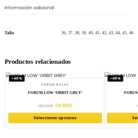
Información adicional
Talla
36, 37, 38, 39, 40, 41, 42, 43, 44, 45, 46
Productos relacionados
-40%
-40%
FORUM BAJAS
FORUM LOW ‘ORBIT GREY’
FORUM
74.95
€
125.00
€
Seleccionar opciones
Se