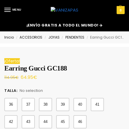
MENU
0
¡ENVÍO GRATIS A TODO EL MUNDO! ✈️
Inicio
ACCESORIOS
JOYAS
PENDIENTES
Earring Gucci GC188
/
/
/
/
¡Oferta!
Earring Gucci GC188
64.95
€
114.95
€
TALLA
:
No selection
36
37
38
39
40
41
42
43
44
45
46