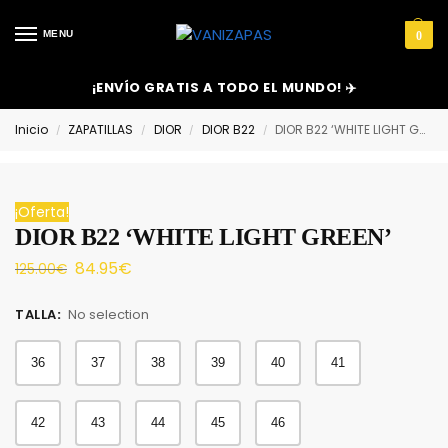
MENU
0
¡ENVÍO GRATIS A TODO EL MUNDO! ✈️
Inicio
ZAPATILLAS
DIOR
DIOR B22
DIOR B22 ‘WHITE LIGHT GREEN’
/
/
/
/
¡Oferta!
DIOR B22 ‘WHITE LIGHT GREEN’
84.95
€
125.00
€
TALLA
:
No selection
36
37
38
39
40
41
42
43
44
45
46