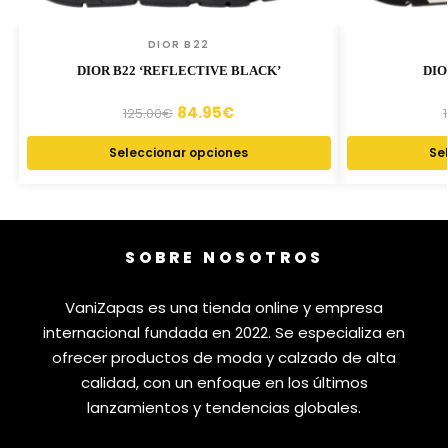
DIOR B22
DIOR B22 ‘REFLECTIVE BLACK’
DIO
84.95
€
125.00
€
Seleccionar opciones
Se
SOBRE NOSOTROS
VaniZapas es una tienda online y empresa
internacional fundada en 2022. Se especializa en
ofrecer productos de moda y calzado de alta
calidad, con un enfoque en los últimos
lanzamientos y tendencias globales.