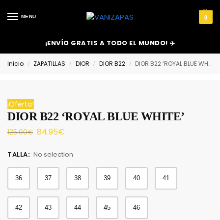
MENU
0
¡ENVÍO GRATIS A TODO EL MUNDO! ✈️
Inicio
ZAPATILLAS
DIOR
DIOR B22
DIOR B22 ‘ROYAL BLUE WHITE’
/
/
/
/
¡Oferta!
DIOR B22 ‘ROYAL BLUE WHITE’
84.95
€
125.00
€
TALLA
:
No selection
36
37
38
39
40
41
42
43
44
45
46