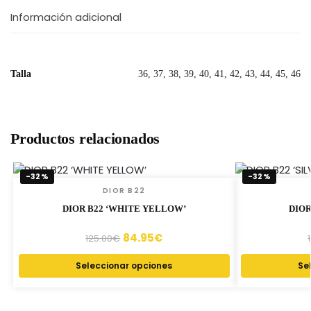
Información adicional
Talla
36, 37, 38, 39, 40, 41, 42, 43, 44, 45, 46
Productos relacionados
-32%
-32%
DIOR B22
DIOR B22 ‘WHITE YELLOW’
DIOR
84.95
€
125.00
€
Seleccionar opciones
Se