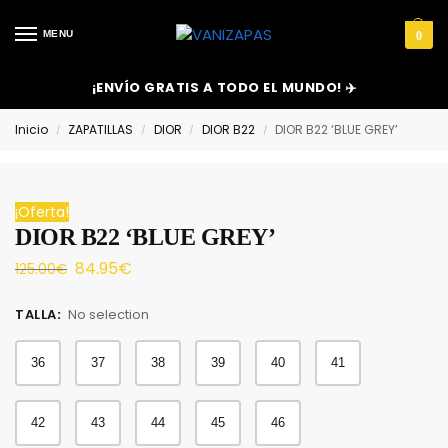
MENU
0
¡ENVÍO GRATIS A TODO EL MUNDO! ✈️
Inicio
ZAPATILLAS
DIOR
DIOR B22
DIOR B22 ‘BLUE GREY’
/
/
/
/
¡Oferta!
DIOR B22 ‘BLUE GREY’
84.95
€
125.00
€
TALLA
:
No selection
36
37
38
39
40
41
42
43
44
45
46