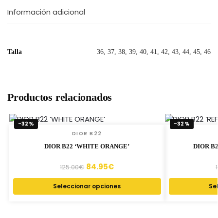
Información adicional
Talla
36, 37, 38, 39, 40, 41, 42, 43, 44, 45, 46
Productos relacionados
-32%
-32%
DIOR B22
DIOR B22 ‘WHITE ORANGE’
DIOR B
84.95
€
125.00
€
Seleccionar opciones
Se