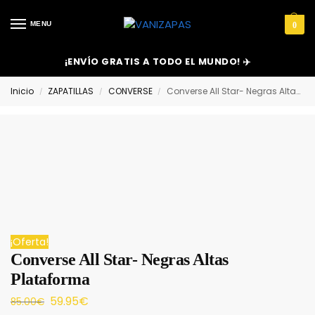
MENU
0
¡ENVÍO GRATIS A TODO EL MUNDO! ✈️
Inicio
ZAPATILLAS
CONVERSE
Converse All Star- Negras Altas Plataforma
/
/
/
¡Oferta!
Converse All Star- Negras Altas
Plataforma
59.95
€
85.00
€