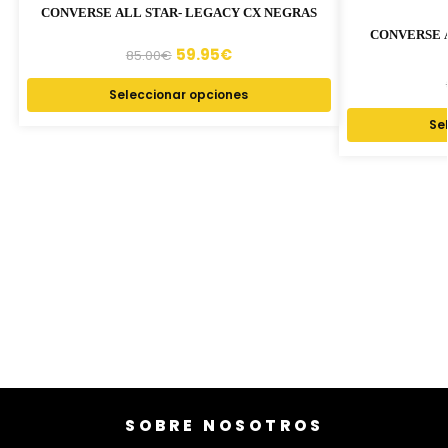
CONVERSE ALL STAR- LEGACY CX NEGRAS
CONVERSE A
59.95
€
85.00
€
Seleccionar opciones
Se
SOBRE NOSOTROS