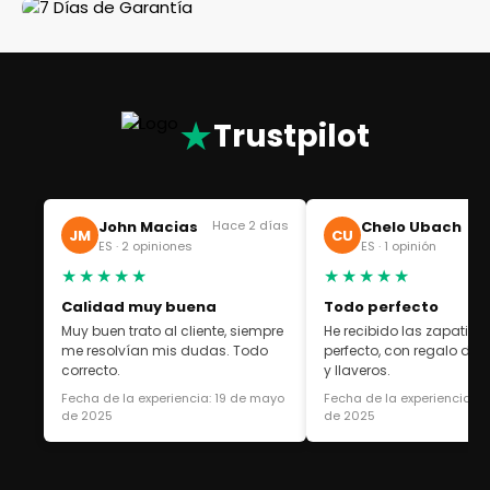
★
Trustpilot
John Macias
Hace 2 días
Chelo Ubach
Ha
JM
CU
ES · 2 opiniones
ES · 1 opinión
★★★★★
★★★★★
Calidad muy buena
Todo perfecto
Muy buen trato al cliente, siempre
He recibido las zapatilla
me resolvían mis dudas. Todo
perfecto, con regalo de 
correcto.
y llaveros.
Fecha de la experiencia: 19 de mayo
Fecha de la experiencia: 1
de 2025
de 2025