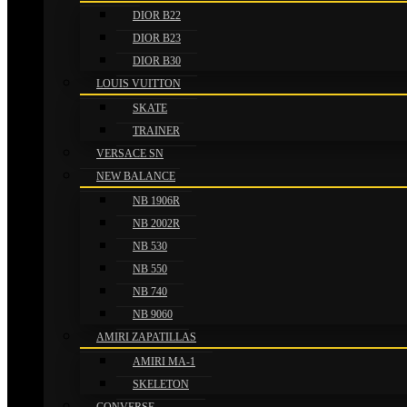
DIOR B22
DIOR B23
DIOR B30
LOUIS VUITTON
SKATE
TRAINER
VERSACE SN
NEW BALANCE
NB 1906R
NB 2002R
NB 530
NB 550
NB 740
NB 9060
AMIRI ZAPATILLAS
AMIRI MA-1
SKELETON