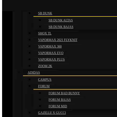
NOCTA
REACT VISION
SB DUNK
SB DUNK ALTAS
SB DUNK BAJAS
SHOX TL
SOBRE NOSOTROS
VAPORMAX 2021 FLYKNIT
VAPORMAX 360
VaniZapas es una tienda online y empresa
VAPORMAX EVO
internacional fundada en 2022. Se especializa en
VAPORMAX PLUS
ofrecer productos de moda y calzado de alta
ZOOM 2K
calidad, con un enfoque en los últimos
ADIDAS
lanzamientos y tendencias globales.
CAMPUS
FORUM
VANIZAPAS
FORUM BAD BUNNY
Envíos
FORUM BAJAS
FORUM MID
Reembolsos
GAZELLE X GUCCI