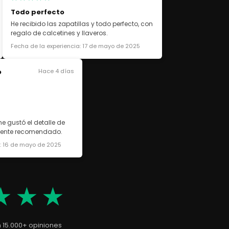
Todo perfecto
He recibido las zapatillas y todo perfecto, con
regalo de calcetines y llaveros.
Fecha de la experiencia: 17 de mayo de 2025
o
Hace 4 días
e gustó el detalle de
lmente recomendado.
a: 16 de mayo de 2025
★★★
n 15.000+ opiniones