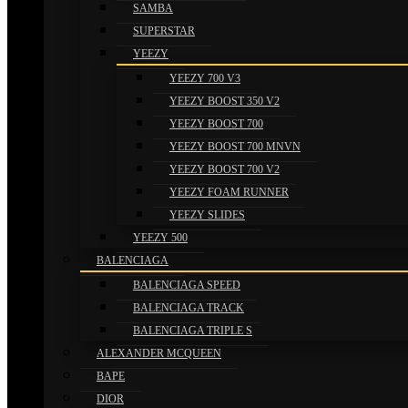
Cambios y Devoluciones
SAMBA
SUPERSTAR
LEGAL
YEEZY
YEEZY 700 V3
Aviso Legal
YEEZY BOOST 350 V2
Política de Privacidad
YEEZY BOOST 700
YEEZY BOOST 700 MNVN
Política de Cookies
YEEZY BOOST 700 V2
REDES SOCIALES
YEEZY FOAM RUNNER
YEEZY SLIDES
Instagram
YEEZY 500
BALENCIAGA
BALENCIAGA SPEED
BALENCIAGA TRACK
BALENCIAGA TRIPLE S
ALEXANDER MCQUEEN
BAPE
DIOR