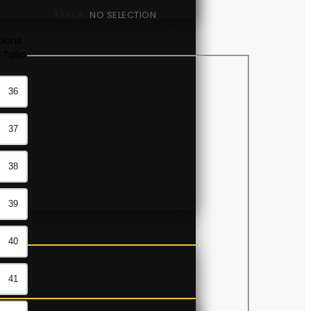
TALLA
:
NO SELECTION
tions
 Talla
36
37
38
39
40
41