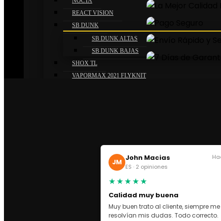
NOCTA
REACT VISION
SB DUNK
SB DUNK ALTAS
SB DUNK BAJAS
SHOX TL
VAPORMAX 2021 FLYKNIT
VAPORMAX 360
VAPORMAX EVO
VAPORMAX PLUS
ZOOM 2K
ADIDAS
CAMPUS
John Macias
Ha
JM
FORUM
ES · 2 opiniones
FORUM BAD BUNNY
★★★★★
FORUM BAJAS
Calidad muy buena
FORUM MID
Muy buen trato al cliente, siempre me
GAZELLE X GUCCI
resolvían mis dudas. Todo correcto.