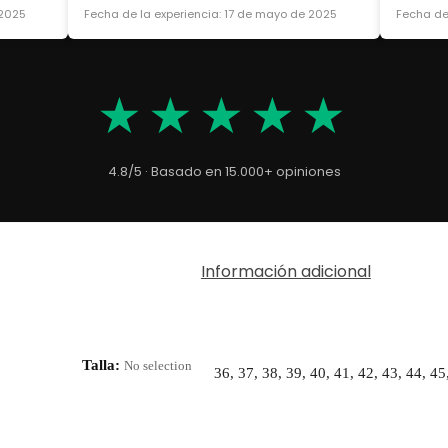
 2025
Fecha de la experiencia: 17 de mayo de 2025
Fecha de
★★★★★
4.8/5 · Basado en 15.000+ opiniones
Información adicional
Talla
:
No selection
36, 37, 38, 39, 40, 41, 42, 43, 44, 45