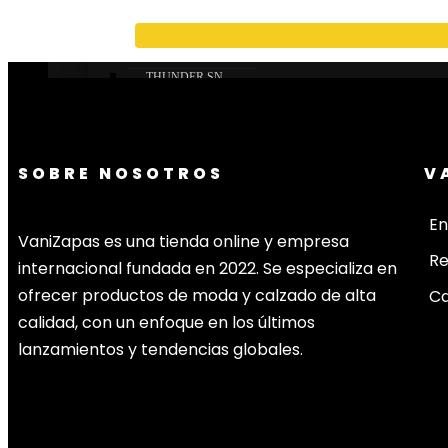
CONVERSE
PRADA SN
AMERICA’S CUP
THUNDER SN
ASICS
ASICS GEL NYC
ASICS KAYANO
SOBRE NOSOTROS
V
OFF WHITE
GOLDEN GOOSE
En
VEJA SN
VaniZapas es una tienda online y empresa
DOLCE GABBANA
R
internacional fundada en 2022. Se especializa en
LANVIN
ofrecer productos de moda y calzado de alta
Ca
CHRISTIAN LOUBOUTIN
calidad, con un enfoque en los últimos
VALENTINO GARAVANI
lanzamientos y tendencias globales.
MAISON
DR MARTEENS
UGG
ZAPATILLAS