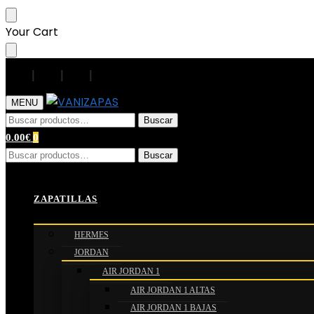
Your Cart
|
|
|
|
MENU
Buscar
0.00
€
0
Buscar
Inicio
/
ACCESORIOS
/
GORRAS
/
GORRAS DIOR
/
Cap Dio
ZAPATILLAS
HERMES
JORDAN
AIR JORDAN 1
AIR JORDAN 1 ALTAS
AIR JORDAN 1 BAJAS