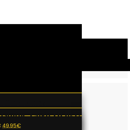
 Dior Black
ustable Logo DO057
€
49.95
€