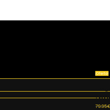
¡ENVÍO GRATIS A TODO EL MUNDO! ✈️
r Black Adjustable Logo DO057
¡Oferta!
Cap
Adj
79.95