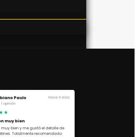
biano Paulo
Hace 4 días
· 1 opinión
★★
on muy bien
 muy bien y me gustó el detalle de
cetines. Totalmente recomendado.