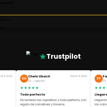
★
Trustpilot
ce 2 días
Chelo Ubach
Hace 4 días
Fa
CU
FP
ES · 1 opinión
ES 
★★★★★
★★★
Todo perfecto
Llegar
He recibido las zapatillas y todo perfecto, con
Llegaron
regalo de calcetines y llaveros.
los cal