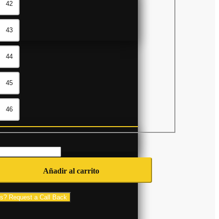
42
43
44
45
46
Añadir al carrito
s? Request a Call Back