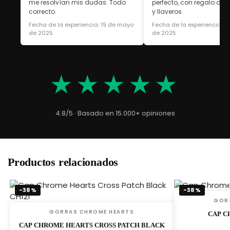
me resolvían mis dudas. Todo
perfecto, con regalo de 
correcto.
y llaveros.
Fecha de la experiencia: 19 de mayo
Fecha de la experiencia: 1
de 2025
de 2025
★★★★★
4.8/5 · Basado en 15.000+ opiniones
Productos relacionados
-38%
-38%
GOR
GORRAS CHROME HEARTS
CAP C
CAP CHROME HEARTS CROSS PATCH BLACK