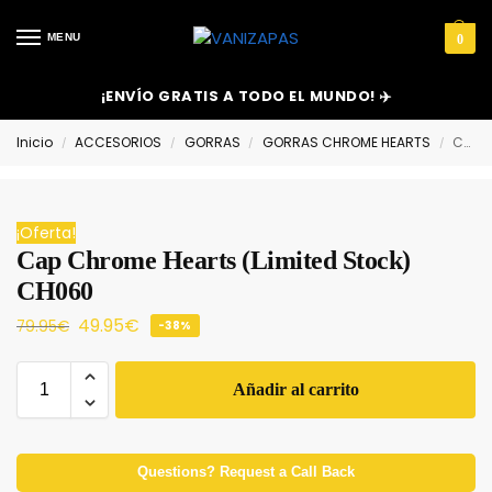
MENU
0
¡ENVÍO GRATIS A TODO EL MUNDO! ✈️
Inicio
ACCESORIOS
GORRAS
GORRAS CHROME HEARTS
Cap Chrome Hearts (Limited Stock) CH060
/
/
/
/
¡Oferta!
Cap Chrome Hearts (Limited Stock)
CH060
49.95
€
79.95
€
-38%
Añadir al carrito
Questions? Request a Call Back