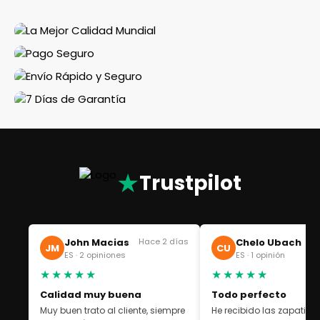
★
Trustpilot
John Macias
Hace 2 días
Chelo Ubach
Ha
JM
CU
ES · 2 opiniones
ES · 1 opinión
★★★★★
★★★★★
Calidad muy buena
Todo perfecto
Muy buen trato al cliente, siempre
He recibido las zapatilla