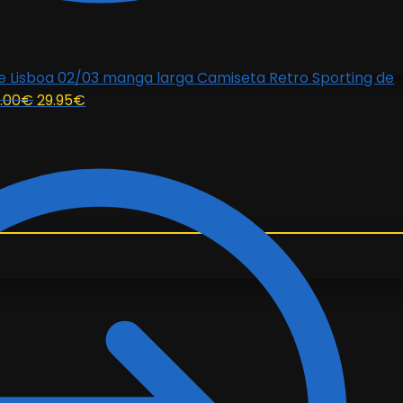
Camiseta Retro Sporting de
El
El
.00
€
29.95
€
precio
precio
original
actual
era:
es:
85.00€.
29.95€.