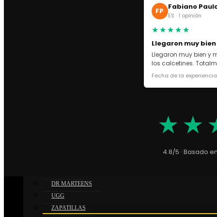
CONVERSE
Fabiano Paul
FP
PRADA SN
ES · 1 opinión
AMERICA’S CUP
★★★★★
THUNDER SN
Llegaron muy bien
ASICS
Llegaron muy bien y m
ASICS GEL NYC
los calcetines. Tota
ASICS KAYANO
Fecha de la experienci
OFF WHITE
GOLDEN GOOSE
VEJA SN
★★
DOLCE GABBANA
LANVIN
CHRISTIAN LOUBOUTIN
4.8/5 · Basado e
VALENTINO GARAVANI
MAISON
DR MARTEENS
Información adicional
UGG
ZAPATILLAS