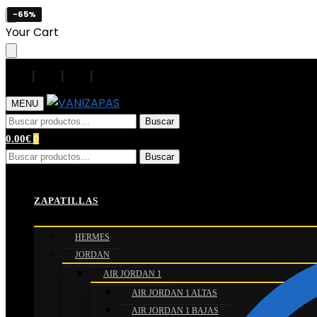
-65%
-65%
-65%
-65%
Skip
Skip
Your Cart
to
to
navigation
content
|
|
|
|
MENU
Buscar
Buscar
por:
0.00
€
0
Buscar
Buscar
por:
Inicio
/
Camisetas de Fútbol
/
Camisetas manga larga
/
ZAPATILLAS
HERMES
JORDAN
AIR JORDAN 1
AIR JORDAN 1 ALTAS
AIR JORDAN 1 BAJAS