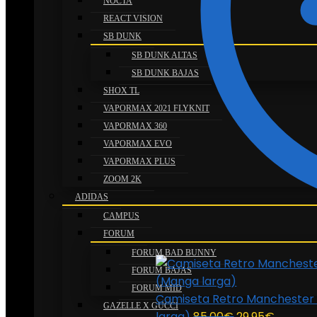
NOCTA
REACT VISION
SB DUNK
SB DUNK ALTAS
SB DUNK BAJAS
SHOX TL
VAPORMAX 2021 FLYKNIT
VAPORMAX 360
VAPORMAX EVO
VAPORMAX PLUS
ZOOM 2K
ADIDAS
CAMPUS
FORUM
FORUM BAD BUNNY
FORUM BAJAS
FORUM MID
Camiseta Retro Manchester 
GAZELLE X GUCCI
El
El
larga)
85.00
€
29.95
€