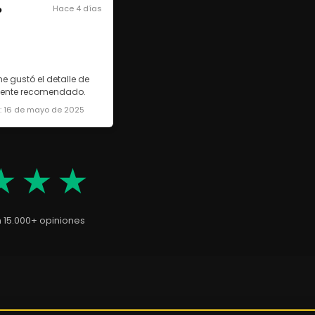
o
Hace 4 días
e gustó el detalle de
lmente recomendado.
a: 16 de mayo de 2025
★★★
n 15.000+ opiniones