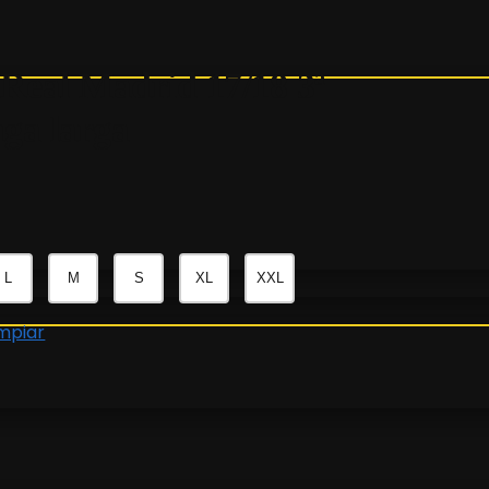
Real Madrid 17/18 3ª
ga larga
L
M
S
XL
XXL
impiar