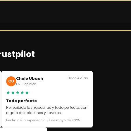
rustpilot
Chelo Ubach
Hace 4 días
CU
ES · 1 opinión
★★★★★
Todo perfecto
He recibido las zapatillas y todo perfecto, con
regalo de calcetines y llaveros.
Fecha de la experiencia: 17 de mayo de 2025