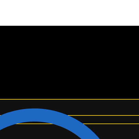
¡ENVÍO GRATIS A TODO EL MUNDO! ✈️
Camiseta Retro Real Madrid 17/18 3ª Equipación manga l