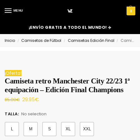
MENU
0
¡ENVÍO GRATIS A TODO EL MUNDO! ✈️
Inicio
Camisetas de Fútbol
Camisetas Edición Final
Camiseta retro Manchester City 22/23 1ª equipación – Edición Final Champions
/
/
/
¡Oferta!
Camiseta retro Manchester City 22/23 1ª
equipación – Edición Final Champions
29.95
€
85.00
€
TALLA
:
No selection
L
M
S
XL
XXL