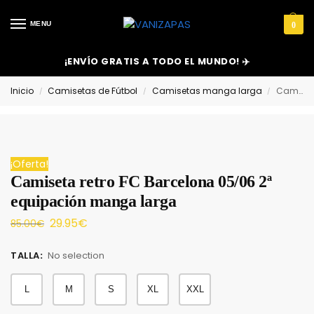
MENU
0
¡ENVÍO GRATIS A TODO EL MUNDO! ✈️
Inicio
Camisetas de Fútbol
Camisetas manga larga
Camiseta retro FC Barcelona 05/06 2ª equipación manga larga
/
/
/
¡Oferta!
Camiseta retro FC Barcelona 05/06 2ª
equipación manga larga
29.95
€
85.00
€
TALLA
:
No selection
L
M
S
XL
XXL