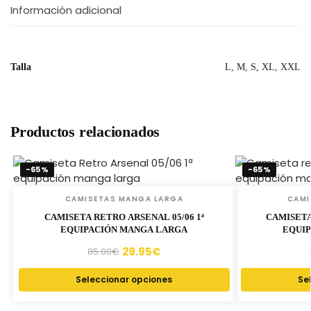
Información adicional
Talla
L, M, S, XL, XXL
Productos relacionados
-65%
-65%
CAMISETAS MANGA LARGA
CAMI
CAMISETA RETRO ARSENAL 05/06 1ª
CAMISETA
EQUIPACIÓN MANGA LARGA
EQUI
29.95
€
85.00
€
Seleccionar opciones
Se