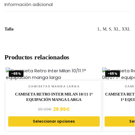
Información adicional
Talla
L, M, S, XL, XXL
Productos relacionados
-65%
-65%
CAMISETAS MANGA LARGA
CAMI
CAMISETA RETRO INTER MILAN 10/11 1ª
CAMISETA RET
EQUIPACIÓN MANGA LARGA
1ª EQU
29.95
€
85.00
€
Seleccionar opciones
Se