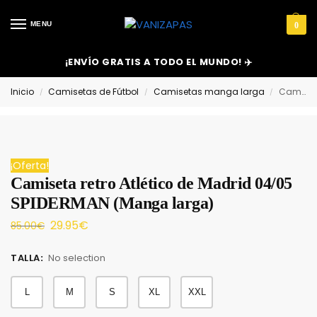
MENU
0
¡ENVÍO GRATIS A TODO EL MUNDO! ✈️
Inicio
Camisetas de Fútbol
Camisetas manga larga
Camiseta retro Atlético de Madrid 04/05 SPIDERMAN (Manga larga)
/
/
/
¡Oferta!
Camiseta retro Atlético de Madrid 04/05
SPIDERMAN (Manga larga)
29.95
€
85.00
€
TALLA
:
No selection
L
M
S
XL
XXL