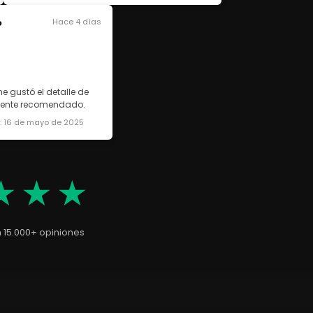
o
Hace 4 días
e gustó el detalle de
lmente recomendado.
a: 16 de mayo de 2025
★★★
n 15.000+ opiniones