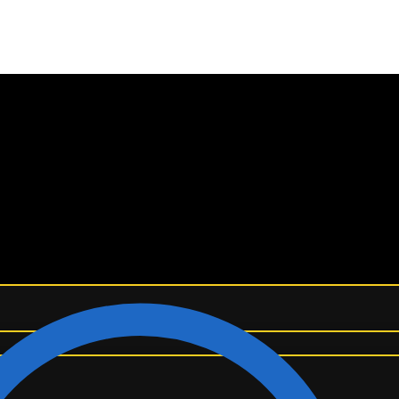
¡ENVÍO GRATIS A TODO EL MUNDO! ✈️
seta Real Madrid 25/26 1ª equipación edición especial M