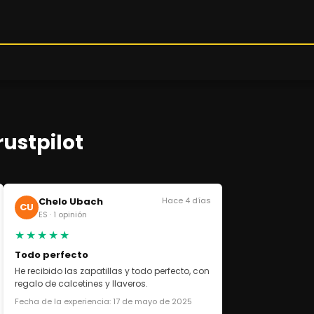
rustpilot
Chelo Ubach
Hace 4 días
CU
ES · 1 opinión
★★★★★
Todo perfecto
He recibido las zapatillas y todo perfecto, con
regalo de calcetines y llaveros.
Fecha de la experiencia: 17 de mayo de 2025