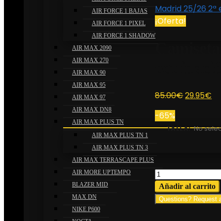
Madrid 25/26 2ª
AIR FORCE 1 BAJAS
¡Oferta!
AIR FORCE 1 PIXEL
AIR FORCE 1 SHADOW
Camiseta
AIR MAX 2090
AIR MAX 270
equipació
AIR MAX 90
AIR MAX 95
El
El
85.00
€
29.95
€
AIR MAX 97
precio
pr
AIR MAX DN8
-65%
original
ac
AIR MAX PLUS TN
TALLA
:
No selec
era:
es
AIR MAX PLUS TN 1
85.00€.
29
AIR MAX PLUS TN 3
AIR MAX TERRASCAPE PLUS
Camiseta
AIR MORE UPTEMPO
Real
BLAZER MID
Añadir al carrito
Madrid
MAX DN
Questions? Request 
25/26
NIKE P600