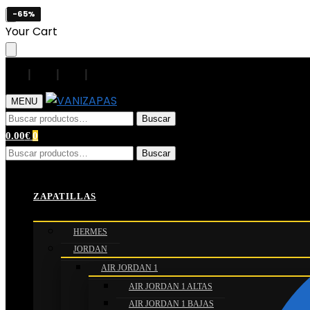
-65%
-65%
-65%
-65%
Skip
Skip
Your Cart
to
to
navigation
content
|
|
|
|
MENU
Buscar
Buscar
por:
0.00
€
0
Buscar
Buscar
por:
Inicio
/
Camisetas de Fútbol
/
LaLiga
/
Real Madrid
/
Cami
ZAPATILLAS
HERMES
JORDAN
AIR JORDAN 1
AIR JORDAN 1 ALTAS
AIR JORDAN 1 BAJAS