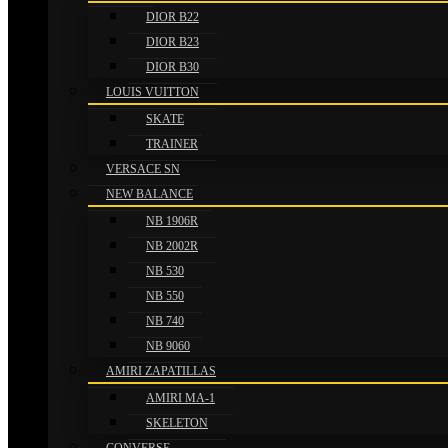
Información adicional
DIOR B22
DIOR B23
DIOR B30
LOUIS VUITTON
Talla
L, M, S, XL, XXL
SKATE
TRAINER
Productos relacionados
VERSACE SN
NEW BALANCE
NB 1906R
NB 2002R
Este
RE
NB 530
CAMISETA REAL MA
producto
NB 550
tiene
NB 740
85.
múltiples
NB 9060
variantes.
Selecci
AMIRI ZAPATILLAS
Las
AMIRI MA-1
opciones
SKELETON
se
Este
RE