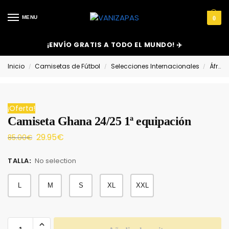
MENU
0
¡ENVÍO GRATIS A TODO EL MUNDO! ✈️
Inicio
Camisetas de Fútbol
Selecciones Internacionales
África
/
/
/
¡Oferta!
Camiseta Ghana 24/25 1ª equipación
29.95
€
85.00
€
TALLA
:
No selection
L
M
S
XL
XXL