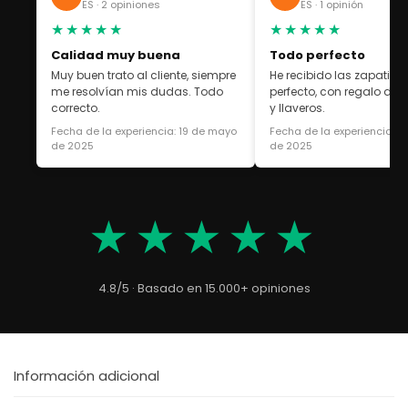
ES · 2 opiniones
ES · 1 opinión
★★★★★
★★★★★
Calidad muy buena
Todo perfecto
Muy buen trato al cliente, siempre
He recibido las zapatilla
me resolvían mis dudas. Todo
perfecto, con regalo de 
correcto.
y llaveros.
Fecha de la experiencia: 19 de mayo
Fecha de la experiencia: 1
de 2025
de 2025
★★★★★
4.8/5 · Basado en 15.000+ opiniones
Información adicional