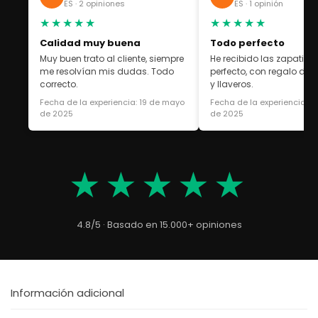
ES · 2 opiniones
ES · 1 opinión
★★★★★
★★★★★
Calidad muy buena
Todo perfecto
Muy buen trato al cliente, siempre
He recibido las zapatilla
me resolvían mis dudas. Todo
perfecto, con regalo de 
correcto.
y llaveros.
Fecha de la experiencia: 19 de mayo
Fecha de la experiencia: 1
de 2025
de 2025
★★★★★
4.8/5 · Basado en 15.000+ opiniones
Información adicional