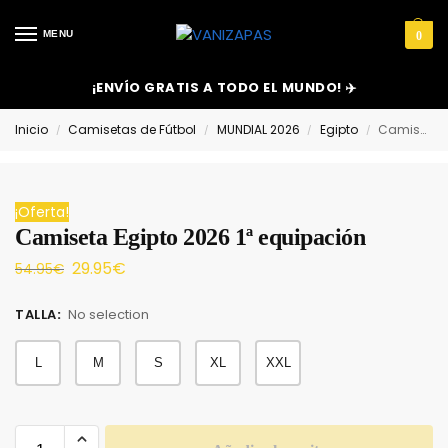
MENU
0
¡ENVÍO GRATIS A TODO EL MUNDO! ✈️
Inicio
Camisetas de Fútbol
MUNDIAL 2026
Egipto
Camiseta Egipto 2026 1ª equipación
/
/
/
/
¡Oferta!
Camiseta Egipto 2026 1ª equipación
29.95
€
54.95
€
TALLA
:
No selection
L
M
S
XL
XXL