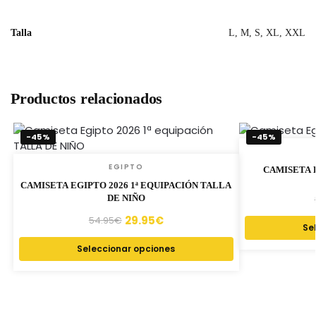
Talla
L, M, S, XL, XXL
Productos relacionados
-45%
-45%
EGIPTO
CAMISETA E
CAMISETA EGIPTO 2026 1ª EQUIPACIÓN TALLA
DE NIÑO
29.95
€
54.95
€
Se
Seleccionar opciones