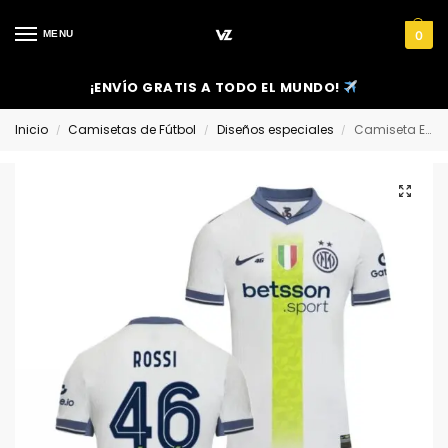
MENU
0
¡ENVÍO GRATIS A TODO EL MUNDO!
Inicio
Camisetas de Fútbol
Diseños especiales
Camiseta Edición Especial Inter de Milán x Valentino Rossi
/
/
/