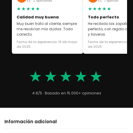
ES · 2 opiniones
ES · 1 opinión
★★★★★
★★★★★
Calidad muy buena
Todo perfecto
Muy buen trato al cliente, siempre
He recibido las zapatilla
me resolvían mis dudas. Todo
perfecto, con regalo de 
correcto.
y llaveros.
Fecha de la experiencia: 19 de mayo
Fecha de la experiencia: 1
de 2025
de 2025
★★★★★
4.8/5 · Basado en 15.000+ opiniones
Información adicional