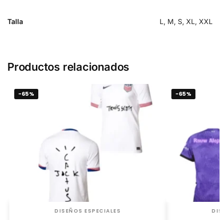
Talla
L, M, S, XL, XXL
Productos relacionados
-65%
-65%
DISEÑOS ESPECIALES
DI