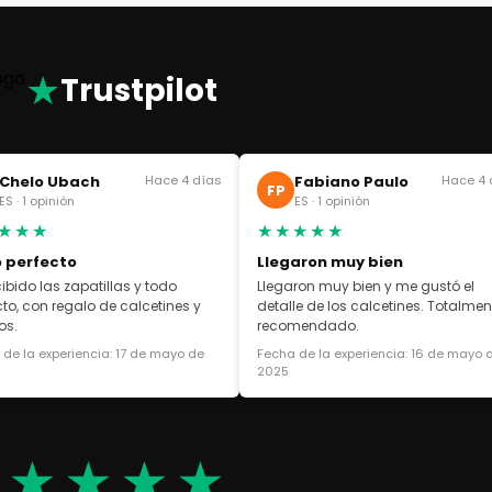
★
Trustpilot
Chelo Ubach
Hace 4 días
Fabiano Paulo
Hace 4 
FP
ES · 1 opinión
ES · 1 opinión
★★★
★★★★★
 perfecto
Llegaron muy bien
cibido las zapatillas y todo
Llegaron muy bien y me gustó el
cto, con regalo de calcetines y
detalle de los calcetines. Totalmen
os.
recomendado.
de la experiencia: 17 de mayo de
Fecha de la experiencia: 16 de mayo 
2025
★★★★★