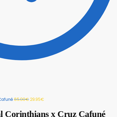
 Cafuné
85.00
€
29.95
€
l Corinthians x Cruz Cafuné