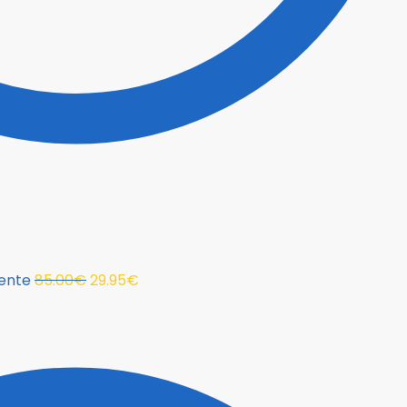
uente
85.00
€
29.95
€