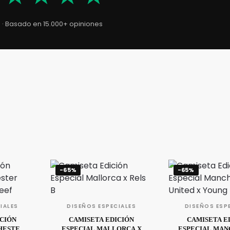
5 · Basado en 15.000+ opiniones
-65%
-65%
IALES
DISEÑOS ESPECIALES
DISEÑOS ESP
ICIÓN
CAMISETA EDICIÓN
CAMISETA E
HESTER
ESPECIAL MALLORCA X
ESPECIAL MA