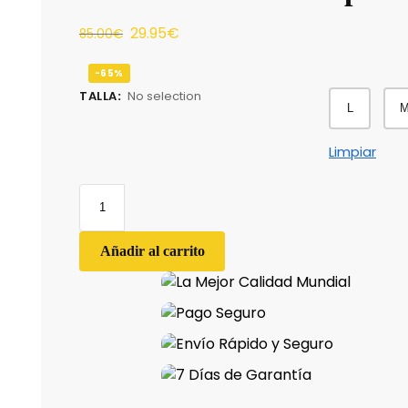
29.95
€
85.00
€
-65%
TALLA
:
No selection
L
Limpiar
Añadir al carrito