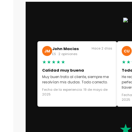
John Macias
Hace 2 días
JM
CU
ES · 2 opiniones
★★★★★
★★
Calidad muy buena
Todo
Muy buen trato al cliente, siempre me
He re
resolvían mis dudas. Todo correcto.
perfe
llaver
Fecha de la experiencia: 19 de mayo de
2025
Fecha 
2025