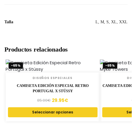
Talla
L, M, S, XL, XXL
Productos relacionados
-65%
-65%
DISEÑOS ESPECIALES
DI
CAMISETA EDICIÓN ESPECIAL RETRO
CAMISETA EDI
PORTUGAL X STÜSSY
29.95
€
85.00
€
Seleccionar opciones
Se