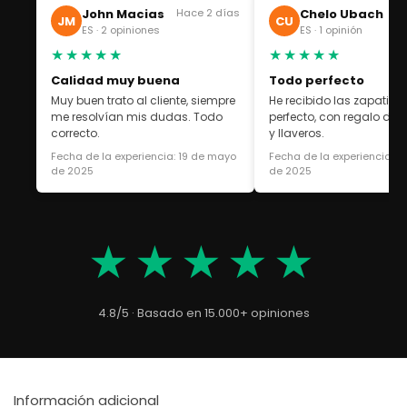
John Macias
Hace 2 días
Chelo Ubach
Ha
JM
CU
ES · 2 opiniones
ES · 1 opinión
★★★★★
★★★★★
Calidad muy buena
Todo perfecto
Muy buen trato al cliente, siempre
He recibido las zapatilla
me resolvían mis dudas. Todo
perfecto, con regalo de 
correcto.
y llaveros.
Fecha de la experiencia: 19 de mayo
Fecha de la experiencia: 1
de 2025
de 2025
★★★★★
4.8/5 · Basado en 15.000+ opiniones
Información adicional