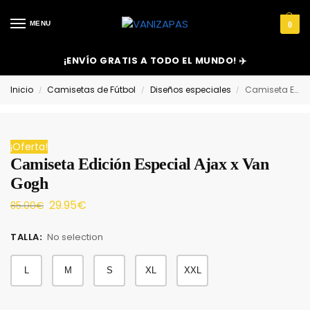
MENU
0
¡ENVÍO GRATIS A TODO EL MUNDO! ✈️
Inicio
Camisetas de Fútbol
Diseños especiales
Camiseta Edición Especial Ajax x Van Gogh
/
/
/
¡Oferta!
Camiseta Edición Especial Ajax x Van
Gogh
29.95
€
85.00
€
TALLA
:
No selection
L
M
S
XL
XXL