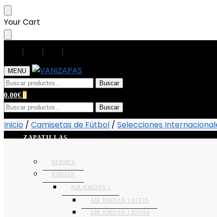
Your Cart
|
|
|
|
MENU
Buscar
0.00
€
0
Buscar
Inicio
/
Camisetas de Fútbol
/
Selecciones Internacional
ZAPATILLAS
HERMES
JORDAN
AIR JORDAN 1
AIR JORDAN 1 ALTAS
AIR JORDAN 1 BAJAS