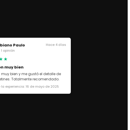
biano Paulo
Hace 4 días
· 1 opinión
★★
on muy bien
 muy bien y me gustó el detalle de
cetines. Totalmente recomendado.
 la experiencia: 16 de mayo de 2025