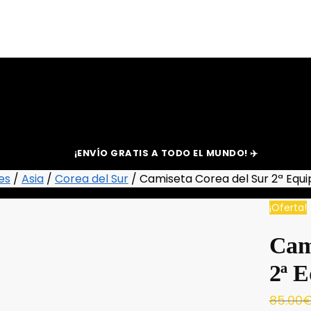
¡ENVÍO GRATIS A TODO EL MUNDO! ✈️
es
/
Asia
/
Corea del Sur
/
Camiseta Corea del Sur 2ª Equi
¡Oferta!
Cam
2ª E
85.00