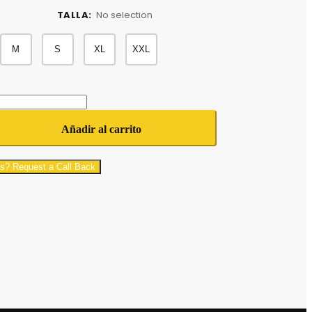
TALLA
:
No selection
M
S
XL
XXL
Añadir al carrito
s? Request a Call Back