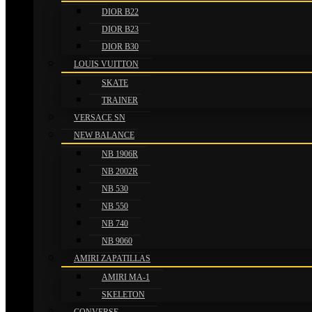
DIOR B22
DIOR B23
DIOR B30
LOUIS VUITTON
SKATE
TRAINER
VERSACE SN
NEW BALANCE
NB 1906R
NB 2002R
NB 530
NB 550
NB 740
NB 9060
AMIRI ZAPATILLAS
AMIRI MA-1
SKELETON