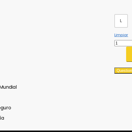
L
Limpiar
Question