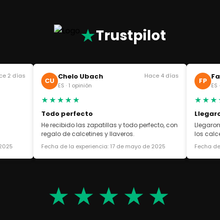
★
Trustpilot
ce 2 días
Chelo Ubach
Hace 4 días
Fa
CU
FP
ES · 1 opinión
ES 
★★★★★
★★★
Todo perfecto
Llegar
He recibido las zapatillas y todo perfecto, con
Llegaron
regalo de calcetines y llaveros.
los cal
 2025
Fecha de la experiencia: 17 de mayo de 2025
Fecha de
★★★★★