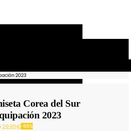
pación 2023
iseta Corea del Sur
quipación 2023
€
29.95
€
-65%