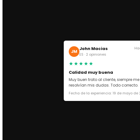
AIR FORCE 1 BAJAS
AIR FORCE 1 PIXEL
AIR FORCE 1 SHADOW
AIR MAX 2090
AIR MAX 270
AIR MAX 90
John Macias
Ha
JM
AIR MAX 95
ES · 2 opiniones
AIR MAX 97
★★★★★
AIR MAX DN8
Calidad muy buena
AIR MAX PLUS TN
Muy buen trato al cliente, siempre me
resolvían mis dudas. Todo correcto.
AIR MAX PLUS TN 1
Fecha de la experiencia: 19 de mayo de
AIR MAX PLUS TN 3
AIR MAX TERRASCAPE PLUS
AIR MORE UPTEMPO
BLAZER MID
MAX DN
NIKE P600