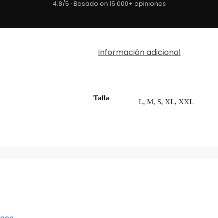
4.8/5 · Basado en 15.000+ opiniones
Información adicional
Talla
L, M, S, XL, XXL