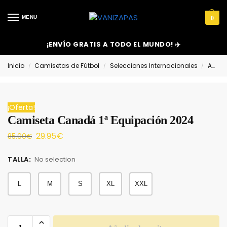
MENU
0
¡ENVÍO GRATIS A TODO EL MUNDO! ✈️
Inicio
Camisetas de Fútbol
Selecciones Internacionales
América
/
/
/
¡Oferta!
Camiseta Canadá 1ª Equipación 2024
29.95
€
85.00
€
TALLA
:
No selection
L
M
S
XL
XXL