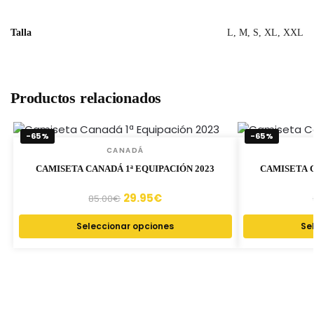
Talla
L, M, S, XL, XXL
Productos relacionados
-65%
-65%
CANADÁ
CAMISETA CANADÁ 1ª EQUIPACIÓN 2023
CAMISETA C
29.95
€
85.00
€
Seleccionar opciones
Se