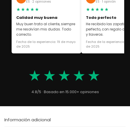
ES · 2 opiniones
ES · 1 opinión
★★★★★
★★★★★
Calidad muy buena
Todo perfecto
Muy buen trato al cliente, siempre
He recibido las zapatilla
me resolvían mis dudas. Todo
perfecto, con regalo de 
correcto.
y llaveros.
Fecha de la experiencia: 19 de mayo
Fecha de la experiencia: 1
de 2025
de 2025
★★★★★
4.8/5 · Basado en 15.000+ opiniones
Información adicional