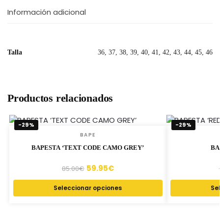
Información adicional
Talla
36, 37, 38, 39, 40, 41, 42, 43, 44, 45, 46
Productos relacionados
-29%
-29%
BAPE
BAPESTA ‘TEXT CODE CAMO GREY’
BA
59.95
€
85.00
€
Seleccionar opciones
Se