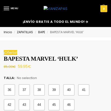
MENU
0
¡ENVÍO GRATIS A TODO EL MUNDO! ✈️
Inicio
ZAPATILLAS
BAPE
BAPESTA MARVEL ‘HULK’
/
/
/
¡Oferta!
BAPESTA MARVEL ‘HULK’
59.95
€
85.00
€
TALLA
:
No selection
36
37
38
39
40
41
42
43
44
45
46