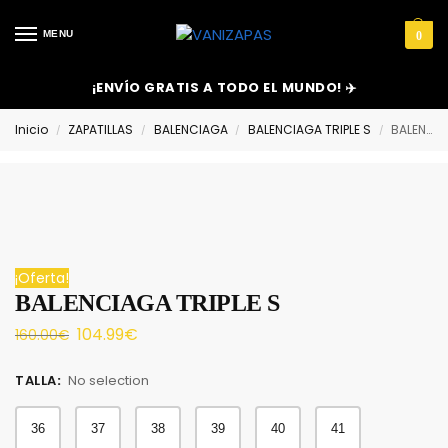
MENU
0
¡ENVÍO GRATIS A TODO EL MUNDO! ✈️
Inicio
ZAPATILLAS
BALENCIAGA
BALENCIAGA TRIPLE S
BALENCIAGA TRIPLE S
/
/
/
/
¡Oferta!
BALENCIAGA TRIPLE S
104.99
€
160.00
€
TALLA
:
No selection
36
37
38
39
40
41