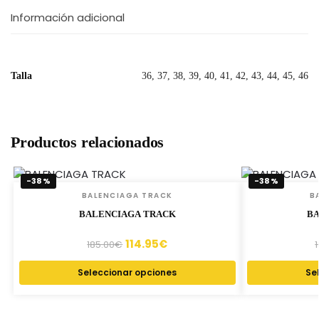
Información adicional
Talla
36, 37, 38, 39, 40, 41, 42, 43, 44, 45, 46
Productos relacionados
-38%
-38%
BALENCIAGA TRACK
B
BALENCIAGA TRACK
BA
114.95
€
185.00
€
Seleccionar opciones
Se