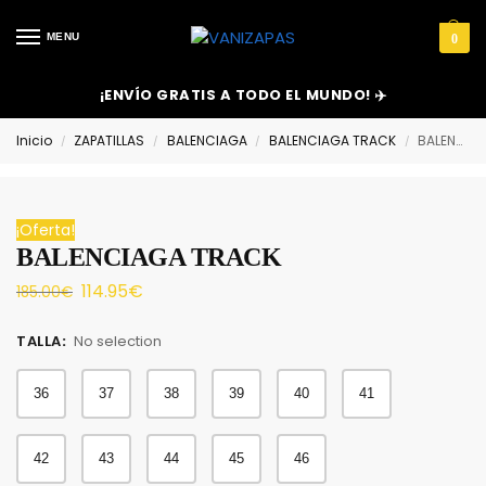
MENU
0
¡ENVÍO GRATIS A TODO EL MUNDO! ✈️
Inicio
ZAPATILLAS
BALENCIAGA
BALENCIAGA TRACK
BALENCIAGA TRACK
/
/
/
/
¡Oferta!
BALENCIAGA TRACK
114.95
€
185.00
€
TALLA
:
No selection
36
37
38
39
40
41
42
43
44
45
46