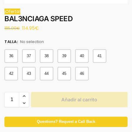
¡Oferta!
BAL3NCIAGA SPEED
114.95
€
185.00
€
TALLA
:
No selection
36
37
38
39
40
41
42
43
44
45
46
Añadir al carrito
Questions? Request a Call Back