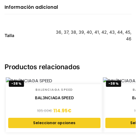
Información adicional
36, 37, 38, 39, 40, 41, 42, 43, 44, 45,
Talla
46
Productos relacionados
-38%
-38%
BALENCIAGA SPEED
B
BAL3NCIAGA SPEED
B
114.95
€
185.00
€
Seleccionar opciones
Se