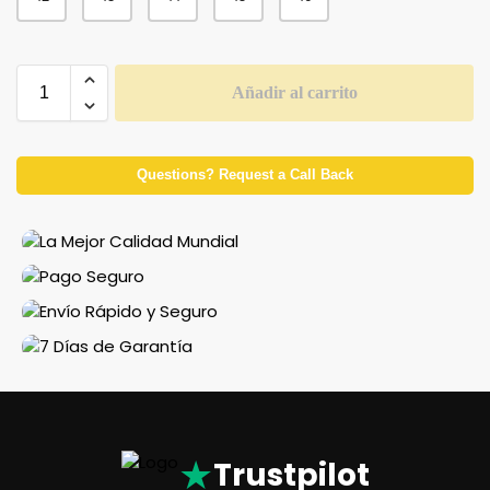
Añadir al carrito
Questions? Request a Call Back
★
Trustpilot