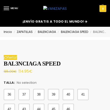
MENU
0
¡ENVÍO GRATIS A TODO EL MUNDO! ✈️
Inicio
ZAPATILLAS
BALENCIAGA
BALENCIAGA SPEED
BAL3NCIAGA SPEED
/
/
/
/
¡Oferta!
BAL3NCIAGA SPEED
114.95
€
185.00
€
TALLA
:
No selection
36
37
38
39
40
41
42
43
44
45
46