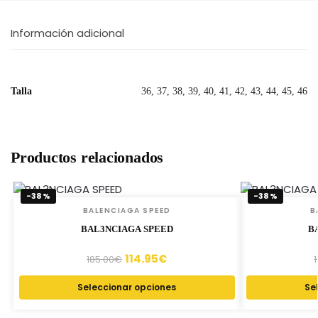
Información adicional
Talla
36, 37, 38, 39, 40, 41, 42, 43, 44, 45, 46
Productos relacionados
-38%
-38%
BALENCIAGA SPEED
B
BAL3NCIAGA SPEED
B
114.95
€
185.00
€
Seleccionar opciones
Se