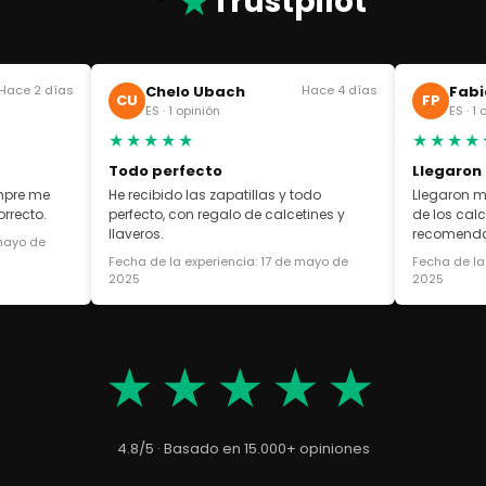
★
Trustpilot
Hace 2 días
Chelo Ubach
Hace 4 días
Fabi
CU
FP
ES · 1 opinión
ES · 1
★★★★★
★★★★
Todo perfecto
Llegaron
empre me
He recibido las zapatillas y todo
Llegaron m
rrecto.
perfecto, con regalo de calcetines y
de los cal
llaveros.
recomend
 mayo de
Fecha de la experiencia: 17 de mayo de
Fecha de la
2025
2025
★★★★★
4.8/5 · Basado en 15.000+ opiniones