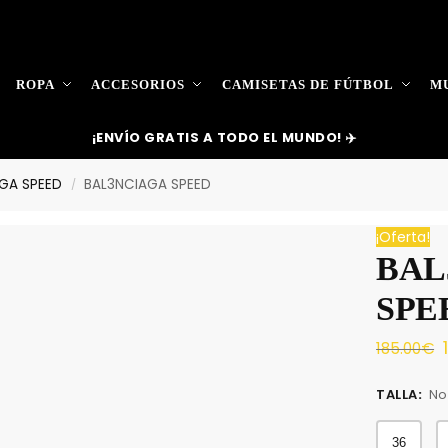
ROPA
ACCESORIOS
CAMISETAS DE FÚTBOL
MU
¡ENVÍO GRATIS A TODO EL MUNDO! ✈️
GA SPEED
BAL3NCIAGA SPEED
/
¡Oferta!
BAL
SPE
185.00
€
TALLA
:
No
36