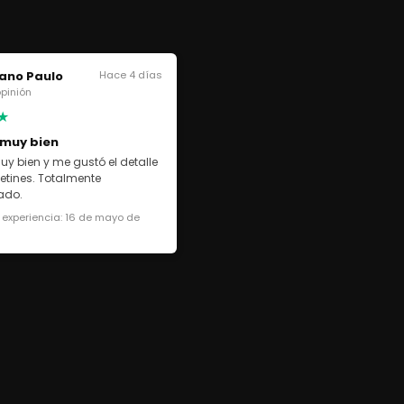
ano Paulo
Hace 4 días
 opinión
★
 muy bien
uy bien y me gustó el detalle
cetines. Totalmente
ado.
 experiencia: 16 de mayo de