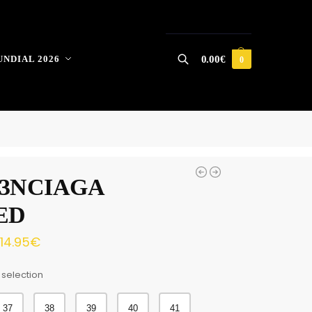
NDIAL 2026
0.00
€
0
Buscar
3NCIAGA
ED
114.95
€
 selection
37
38
39
40
41