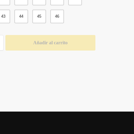
43
44
45
46
Añadir al carrito