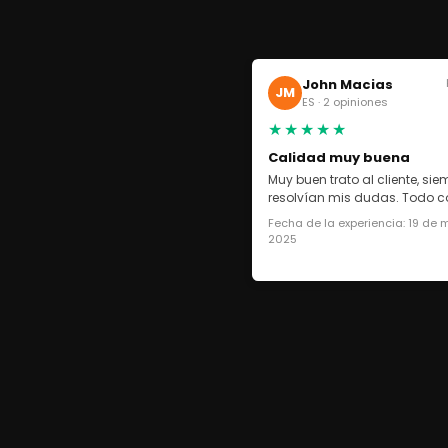
John Macias
JM
ES · 2 opiniones
★★★★★
Calidad muy buena
Muy buen trato al cliente, si
resolvían mis dudas. Todo co
Fecha de la experiencia: 19 de
2025