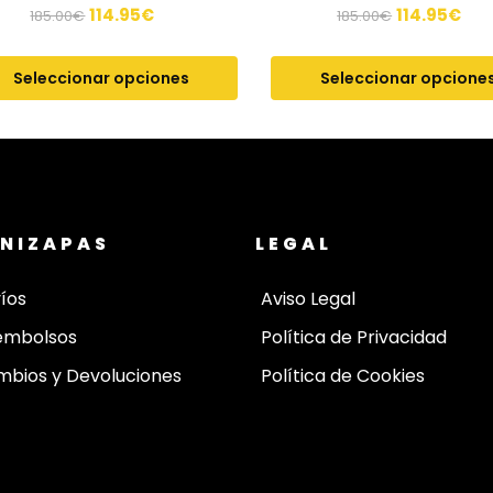
114.95
€
114.95
€
185.00
€
185.00
€
Seleccionar opciones
Seleccionar opcione
NIZAPAS
LEGAL
íos
Aviso Legal
embolsos
Política de Privacidad
bios y Devoluciones
Política de Cookies