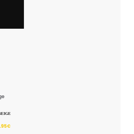
BEIGE
.95
€