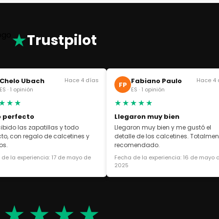
★
Trustpilot
Chelo Ubach
Hace 4 días
Fabiano Paulo
Hace 4 
FP
ES · 1 opinión
ES · 1 opinión
★★★
★★★★★
 perfecto
Llegaron muy bien
cibido las zapatillas y todo
Llegaron muy bien y me gustó el
cto, con regalo de calcetines y
detalle de los calcetines. Totalmen
os.
recomendado.
de la experiencia: 17 de mayo de
Fecha de la experiencia: 16 de mayo 
2025
★★★★★