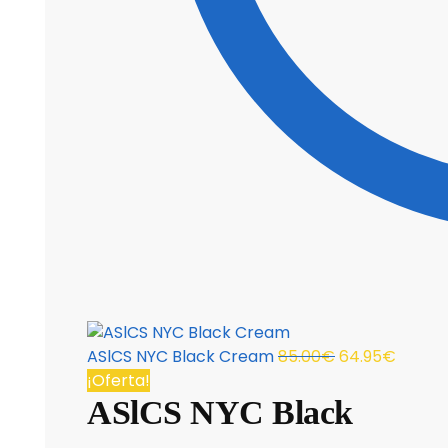
ASlCS NYC Black Cream
85.00
€
64.95
€
¡Oferta!
ASlCS NYC Black