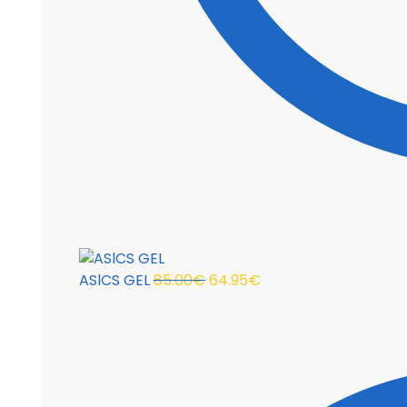
ASlCS GEL
85.00
€
64.95
€