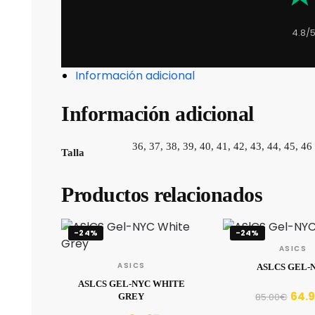
4.8/
Información adicional
Información adicional
36, 37, 38, 39, 40, 41, 42, 43, 44, 45, 46
Talla
Productos relacionados
-24%
-24%
ASICS
ASICS
ASLCS GEL-
ASLCS GEL-NYC WHITE
64.
85.00
€
GREY