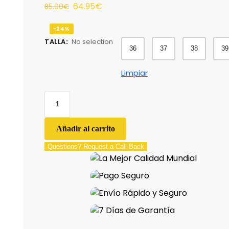
64.95
€
85.00
€
-24%
TALLA
:
No selection
36
37
38
39
Limpiar
Añadir al carrito
Questions? Request a Call Back