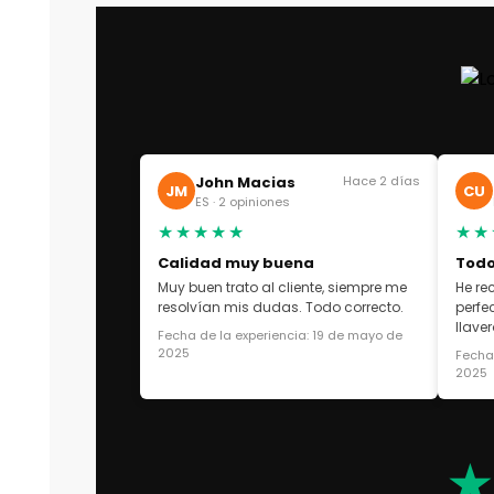
John Macias
Hace 2 días
JM
CU
ES · 2 opiniones
★★★★★
★★
Calidad muy buena
Todo
Muy buen trato al cliente, siempre me
He re
resolvían mis dudas. Todo correcto.
perfe
llaver
Fecha de la experiencia: 19 de mayo de
2025
Fecha 
2025