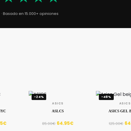
5 · Basado en 15.000+ opiniones
-24%
-48%
ASICS
ASICS
NYC
ASLCS
ASICS GEL 
95
€
64.95
€
64
85.00
€
125.00
€