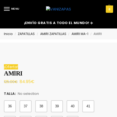
MENU
0
¡ENVÍO GRATIS A TODO EL MUNDO! ✈️
Inicio
ZAPATILLAS
AMIRI ZAPATILLAS
AMIRI MA-1
AMlRI
/
/
/
/
¡Oferta!
AMlRI
84.95
€
125.00
€
TALLA
:
No selection
36
37
38
39
40
41