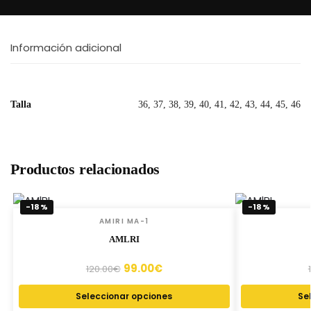
Información adicional
Talla
36, 37, 38, 39, 40, 41, 42, 43, 44, 45, 46
Productos relacionados
-18%
-18%
AMIRI MA-1
AMLRI
99.00
€
120.00
€
Seleccionar opciones
Se