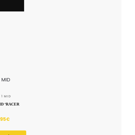
 1 MID
ID ‘RACER
.95
€