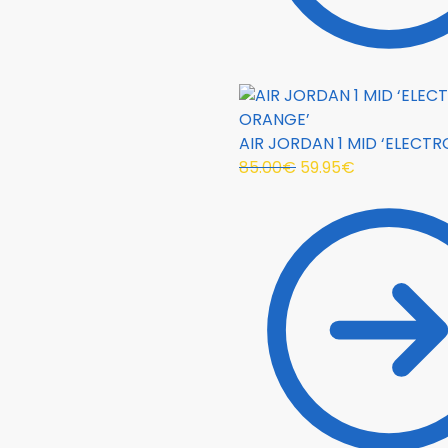
AIR JORDAN 1 MID ‘ELECT
85.00
€
59.95
€