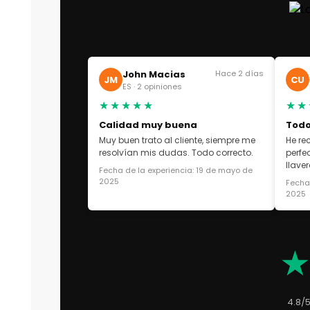
John Macias
Hace 2 días
JM
CU
ES · 2 opiniones
★★★★★
★★
Calidad muy buena
Todo
Muy buen trato al cliente, siempre me
He re
resolvían mis dudas. Todo correcto.
perfe
llaver
Fecha de la experiencia: 19 de mayo de
2025
Fecha 
2025
4.8/