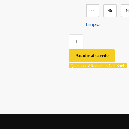
44
45
4
Limpiar
Añadir al carrito
Questions? Request a Call Back