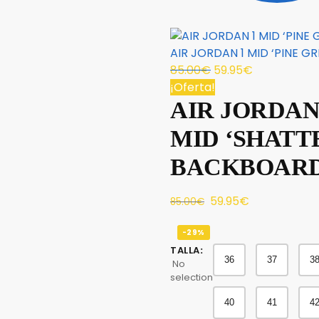
AIR JORDAN 1 MID ‘PINE GR
85.00
€
59.95
€
¡Oferta!
AIR JORDAN
MID ‘SHATT
BACKBOARD
59.95
€
85.00
€
-29%
TALLA
:
36
37
3
No
selection
40
41
4