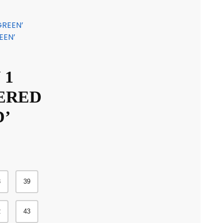
EEN’
 1
ERED
’
8
39
2
43