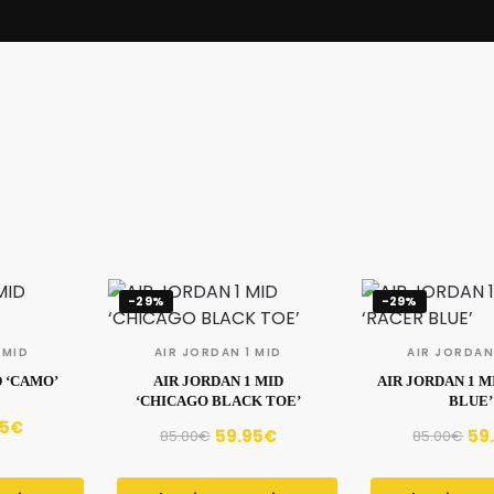
-29%
-29%
 MID
AIR JORDAN 1 MID
AIR JORDAN
D ‘CAMO’
AIR JORDAN 1 MID
AIR JORDAN 1 M
‘CHICAGO BLACK TOE’
BLUE’
95
€
59.95
€
59
85.00
€
85.00
€