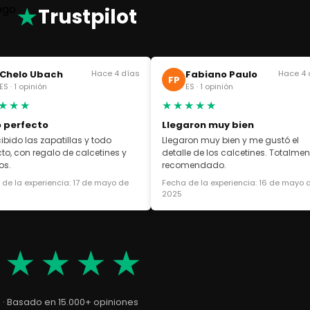
★
Trustpilot
Chelo Ubach
Hace 4 días
Fabiano Paulo
Hace 4 
FP
ES · 1 opinión
ES · 1 opinión
★★★
★★★★★
 perfecto
Llegaron muy bien
cibido las zapatillas y todo
Llegaron muy bien y me gustó el
cto, con regalo de calcetines y
detalle de los calcetines. Totalmen
os.
recomendado.
de la experiencia: 17 de mayo de
Fecha de la experiencia: 16 de mayo 
2025
★★★★★
5 · Basado en 15.000+ opiniones