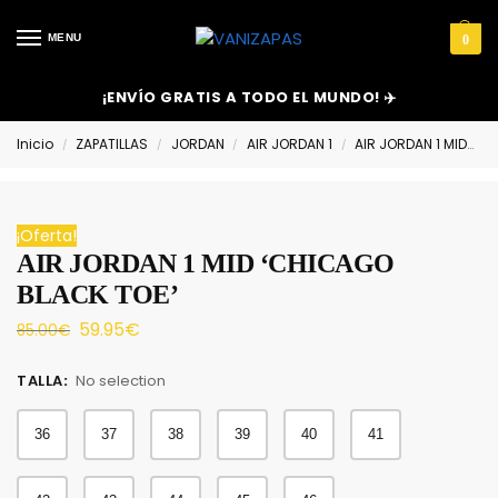
MENU
0
¡ENVÍO GRATIS A TODO EL MUNDO! ✈️
Inicio
ZAPATILLAS
JORDAN
AIR JORDAN 1
AIR JORDAN 1 MID
A
/
/
/
/
¡Oferta!
AIR JORDAN 1 MID ‘CHICAGO
BLACK TOE’
59.95
€
85.00
€
TALLA
:
No selection
36
37
38
39
40
41