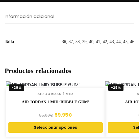
Información adicional
Talla
36, 37, 38, 39, 40, 41, 42, 43, 44, 45, 46
Productos relacionados
-29%
-29%
AIR JORDAN 1 MID
A
AIR JORDAN 1 MID ‘BUBBLE GUM’
AIR JO
59.95
€
85.00
€
Seleccionar opciones
Se