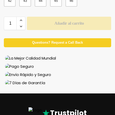
42
43
44
45
46
Añadir al carrito
Questions? Request a Call Back
★
Trustpilot