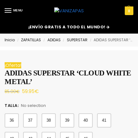
MENU
0
¡ENVÍO GRATIS A TODO EL MUNDO! ✈️
Inicio
ZAPATILLAS
ADIDAS
SUPERSTAR
ADIDAS SUPERSTAR ‘CLOUD WHITE METAL’
/
/
/
/
¡Oferta!
ADIDAS SUPERSTAR ‘CLOUD WHITE
METAL’
59.95
€
85.00
€
TALLA
:
No selection
36
37
38
39
40
41