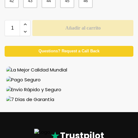
42
43
44
45
46
Añadir al carrito
Questions? Request a Call Back
★
Trustpilot