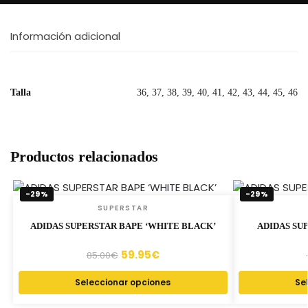
Información adicional
Talla
36, 37, 38, 39, 40, 41, 42, 43, 44, 45, 46
Productos relacionados
-29%
-29%
SUPERSTAR
ADIDAS SUPERSTAR BAPE ‘WHITE BLACK’
ADIDAS SU
59.95
€
85.00
€
Seleccionar opciones
Se