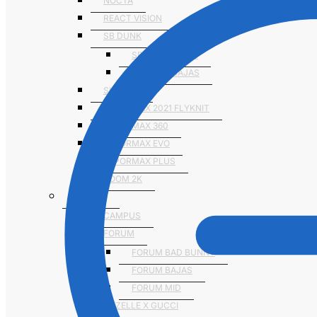
NOCTA
REACT VISION
SB DUNK
SB DUNK ALTAS
SB DUNK BAJAS
SHOX TL
VAPORMAX 2021 FLYKNIT
VAPORMAX 360
VAPORMAX EVO
VAPORMAX PLUS
ZOOM 2K
ADIDAS
CAMPUS
FORUM
FORUM BAD BUNNY
FORUM BAJAS
FORUM MID
GAZELLE X GUCCI