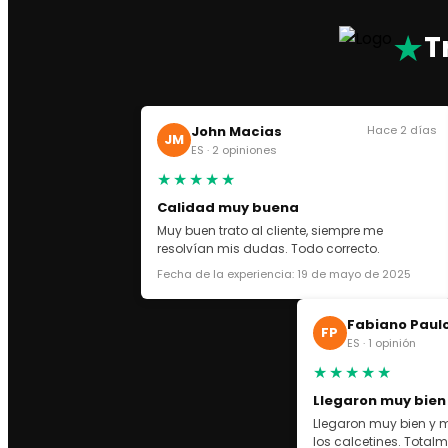
PRADA SN
★
T
AMERICA’S CUP
THUNDER SN
ASICS
ASICS GEL NYC
John Macias
Hace 2 días
JM
ES · 2 opiniones
ASICS KAYANO
★★★★★
OFF WHITE
GOLDEN GOOSE
Calidad muy buena
VEJA SN
Muy buen trato al cliente, siempre me
resolvían mis dudas. Todo correcto.
DOLCE GABBANA
Fecha de la experiencia: 19 de mayo de 2025
LANVIN
CHRISTIAN LOUBOUTIN
Fabiano Paul
VALENTINO GARAVANI
FP
ES · 1 opinión
MAISON
★★★★★
DR MARTEENS
Llegaron muy bien
UGG
Llegaron muy bien y m
ZAPATILLAS
los calcetines. Tota