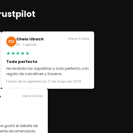
rustpilot
Chelo Ubach
Hace 4 días
CU
ES · 1 opinión
★★★★★
Todo perfecto
He recibido las zapatillas y todo perfecto, con
regalo de calcetines y llaveros.
Fecha de la experiencia: 17 de mayo de 2025
o
Hace 4 días
e gustó el detalle de
lmente recomendado.