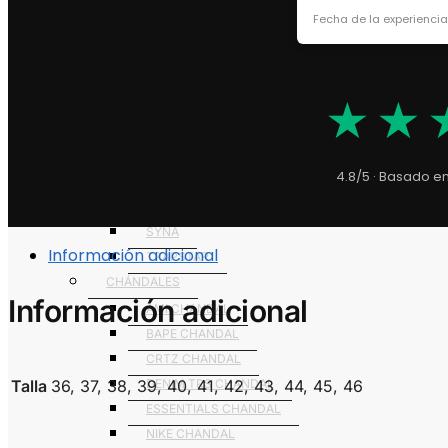
NIKE
Fecha de la experienci
ROPA
★★
CHAQUETAS
AMI
MONCLER
4.8/5 · Basado e
POLO
STONE
SYNA
Información adicional
TRAPSTAR
CHÁNDALES
Información adicional
AMI CHANDAL
BAPE CHANDAL
CRTZ CHANDAL
Talla
36, 37, 38, 39, 40, 41, 42, 43, 44, 45, 46
DENIM TRS CHANDAL
ESSENTIALS CHANDAL
NIKE CHANDAL