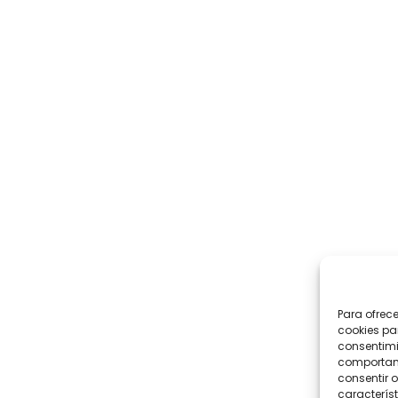
Para ofrec
cookies pa
consentimi
comportami
consentir o
característ