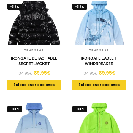
-33%
-33%
TRAPSTAR
TRAPSTAR
IRONGATE DETACHABLE
IRONGATE EAGLE T
SECRET JACKET
WINDBREAKER
89.95
€
89.95
€
134.95
€
134.95
€
Seleccionar opciones
Seleccionar opciones
-33%
-33%