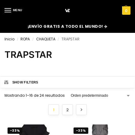
MENU
0
¡ENVÍO GRATIS A TODO EL MUNDO! ✈️
Inicio
ROPA
CHAQUETA
TRAPSTAR
/
/
/
TRAPSTAR
SHOW FILTERS
Mostrando 1–16 de 24 resultados
1
2
-33%
-33%